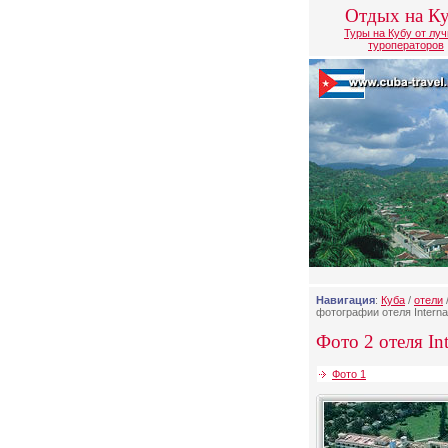
Отдых на К
Туры на Кубу от лу
туроператоров
Навигация
:
Куба
/
отели
фотографии отеля Interna
Фото 2 отеля Int
Фото 1