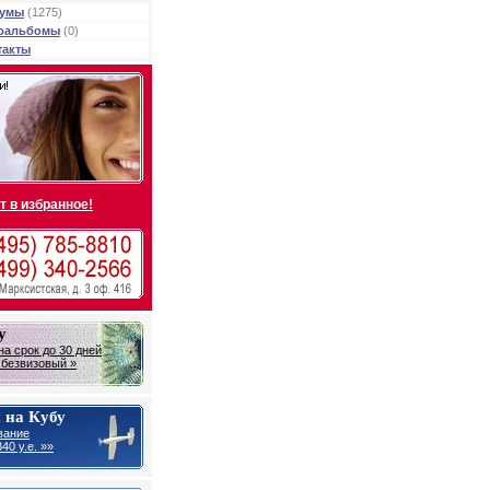
умы
(1275)
оальбомы
(0)
такты
т в избранное!
у
на срок до 30 дней
- безвизовый »
 на Кубу
вание
40 у.е. »»