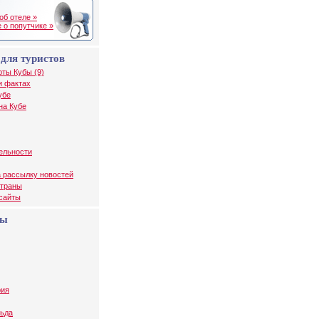
об отеле »
 о попутчике »
для туристов
рты Кубы (9)
и фактах
убе
на Кубе
ельности
 рассылку новостей
страны
 сайты
бы
рия
ьда