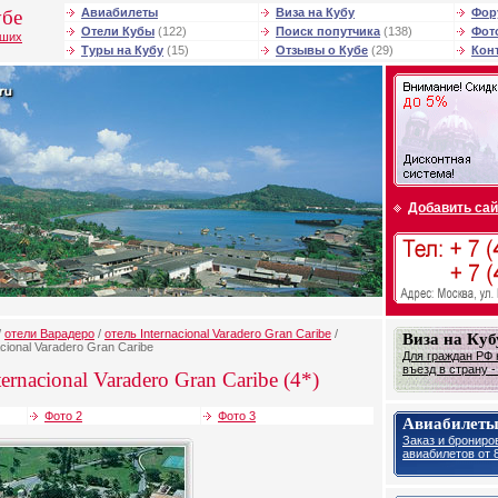
убе
Авиабилеты
Виза на Кубу
Фор
Отели Кубы
(122)
Поиск попутчика
(138)
Фот
чших
Туры на Кубу
(15)
Отзывы о Кубе
(29)
Кон
Добавить сай
/
отели Варадеро
/
отель Internacional Varadero Gran Caribe
/
Виза на Куб
cional Varadero Gran Caribe
Для граждан РФ 
въезд в страну 
ernacional Varadero Gran Caribe (4*)
Фото 2
Фото 3
Авиабилеты
Заказ и брониро
авиабилетов от 8