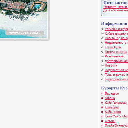
Интерактив
Оставить отзыв 
Дать объявление
Информация 
Регионы и куро
Куба в цифрах 
Новый Год на К
Недвижимость 
Карта Кубы
Погода на Кубе
Развлечения
Достопримечат
Новости
Подписаться на
Туры в другие 
Туристические
Курорты Ку
Варадеро
Гавана
Кайо Гильермо
Кайо Коко
Кайо Ларго
Кайо Санта Ма
Ольгин
Плайя Эсмерал