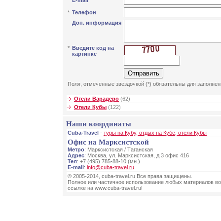
*
E-mail
*
Телефон
Доп. информация
*
Введите код на
картинке
Поля, отмеченные звездочкой (*) обязательны для заполнен
Отели Варадеро
(62)
Отели Кубы
(122)
Наши координаты
Cuba-Travel
-
туры на Кубу, отдых на Кубе, отели Кубы
Офис на Марксистской
Метро
: Марксистская / Таганская
Адрес
: Москва, ул. Марксистская, д 3 офис 416
Тел
: +7 (495) 785-88-10 (мн.)
E-mail
:
info@cuba-travel.ru
© 2005-2014, cuba-travel.ru Все права защищены.
Полное или частичное использование любых материалов во
ссылке на www.cuba-travel.ru!