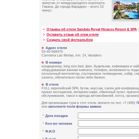
минутах от международного аэропорта
Гавана. До города Варадеро – всего 10
минут.
Отзывы об отеле Sandals Royal Hicacos Resort & SPA
(
Оставить отзыв об этом отеле
Создать свой фотоальбом
Адрес отеля
53-45-668470
Carretera Las Morlas, km. 14, Varadero
В номере
кондиционер, king size bed, фен, будильник, кофеварка и ча
оборудованная ванная комната, телефон, возможность подк
потолочный вентилятор, спутниковое телевидение, сейф, гла
халаты, обязательно патио либо балкон.
В отеле
FULL европейский SPA, бутик, массаж, салон для конференц
прокат мотоциклов, интернен-кафе, обменный пункт, прачеч
обслуживание, такси и аренда автомобиилей, почта, организ
Для организации тура в этот отель звоните по тел: +7 (495)
7
или
заполните поля формы заявки
:
*
Дата поездки
*
Кол-во человек
*
Ф.И.О