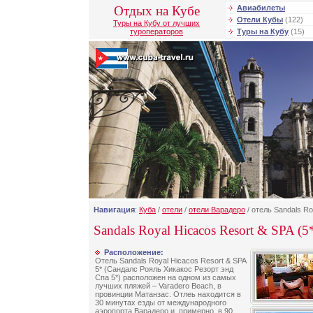
Отдых на Кубе
Авиабилеты
Отели Кубы
(122)
Туры на Кубу от лучших
туроператоров
Туры на Кубу
(15)
Навигация
:
Куба
/
отели
/
отели Варадеро
/ отель Sandals Ro
Sandals Royal Hicacos Resort & SPA (5
Расположение:
Отель Sandals Royal Hicacos Resort & SPA
5* (Сандалс Рояль Хикакос Резорт энд
Спа 5*) расположен на одном из самых
лучших пляжей – Varadero Beach, в
провинции Матанзас. Отлеь находится в
30 минутах езды от международного
аэропорта Варадеро и, примерно, в 90