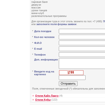
паровая баня
джакузи
массаж
уроки танцев
мини-клуб
развлекательные программы
Для организации тура в этот отель звоните по тел: +7 (495)
7
или
заполните поля формы заявки
:
*
Дата поездки
*
Кол-во человек
*
Ф.И.О
*
E-mail
*
Телефон
Доп. информация
*
Введите код на
картинке
Поля, отмеченные звездочкой (*) обязательны для заполнен
Отели Кайо Ларго
(4)
Отели Кубы
(122)