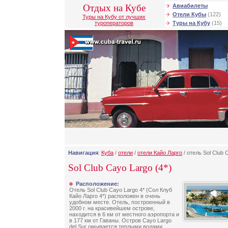
Отдых на Кубе
Авиабилеты
Отели Кубы
(122)
Туры на Кубу от лучших
туроператоров
Туры на Кубу
(15)
Навигация
:
Куба
/
отели
/
отели Кайо Ларго
/ отель Sol Club 
Sol Club Cayo Largo (4*)
Расположение:
Отель Sol Club Cayo Largo 4* (Сол Клуб
Кайо Ларго 4*) расположен в очень
удобном месте. Отель, построенный в
2000 г. на красивейшем острове,
находится в 6 км от местного аэропорта и
в 177 км от Гаваны. Остров Cayo Largo
del Sur омывается теплыми водами