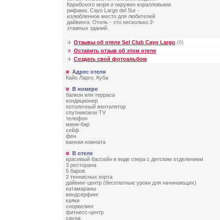
Карибского моря и окружен коралловыми
рифами. Cayo Largo del Sur -
излюбленное место для любителей
дайвинга. Отель - это несколько 2-
этажных зданий.
Отзывы об отеле Sol Club Cayo Largo
(0)
Оставить отзыв об этом отеле
Создать свой фотоальбом
Адрес отеля
Кайо Ларго, Куба
В номере
балкон или терраса
кондиционер
потолочный вентилятор
спутниковое TV
телефон
мини-бар
сейф
фен
ванная комната
В отеле
красивый бассейн в виде озера с детским отделением
3 ресторана
5 баров
2 теннисных корта
дайвинг-центр (бесплатные уроки для начинающих)
катамараны
виндсерфинг
каяки
сноркелинг
фитнесс-центр
сауна