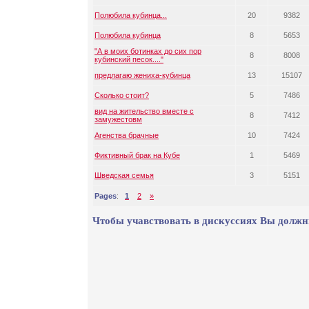
Полюбила кубинца...
20
9382
Полюбила кубинца
8
5653
"А в моих ботинках до сих пор
8
8008
кубинский песок...."
предлагаю жениха-кубинца
13
15107
Сколько стоит?
5
7486
вид на жительство вместе с
8
7412
замужестовм
Агенства брачные
10
7424
Фиктивный брак на Кубе
1
5469
Шведская семья
3
5151
Pages
:
1
2
»
Чтобы учавствовать в дискуссиях Вы должн