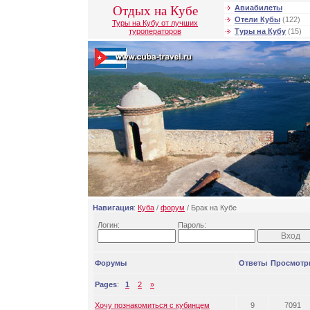
Отдых на Кубе
Авиабилеты
Отели Кубы
(122)
Туры на Кубу от лучших
туроператоров
Туры на Кубу
(15)
Навигация
:
Куба
/
форум
/ Брак на Кубе
Логин:
Пароль:
Форумы
Ответы
Просмотр
Pages
:
1
2
»
Хочу познакомиться с кубинцем
9
7091